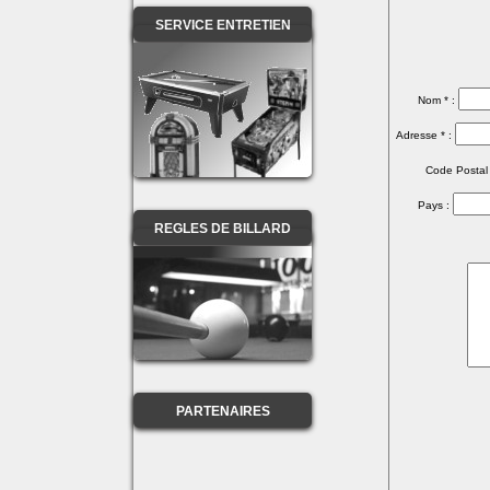
SERVICE ENTRETIEN
Nom * :
Adresse * :
Code Postal 
Pays :
REGLES DE BILLARD
PARTENAIRES