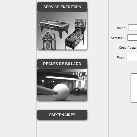
SERVICE ENTRETIEN
Nom * :
Adresse * :
Code Postal 
Pays :
REGLES DE BILLARD
PARTENAIRES