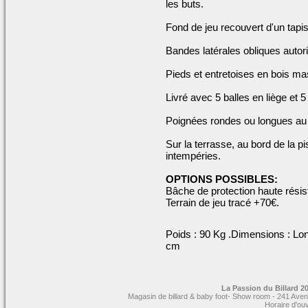
les buts.
Fond de jeu recouvert d'un tapis
Bandes latérales obliques autori
Pieds et entretoises en bois mas
Livré avec 5 balles en liège et 5
Poignées rondes ou longues au 
Sur la terrasse, au bord de la pi
intempéries.
OPTIONS POSSIBLES:
Bâche de protection haute rési
Terrain de jeu tracé +70€.
Poids : 90 Kg .Dimensions : Lo
cm
La Passion du Billard 20
Magasin de billard & baby foot- Show room - 241 Aven
Horaire d'ou