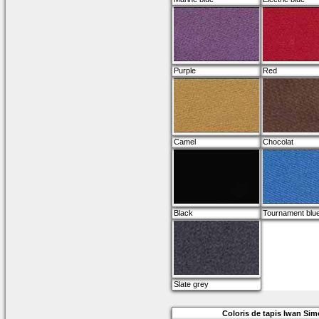
Purple
Red
Camel
Chocolat
Black
Tournament blu
Slate grey
Coloris de tapis Iwan Sim