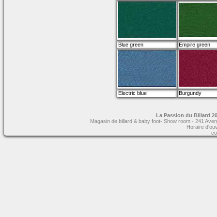
Blue green
Empire green
Electric blue
Burgundy
La Passion du Billard 20
Magasin de billard & baby foot- Show room - 241 Aven
Horaire d'ou
co