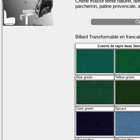
Chêne massif teinté naturel, do
parchemin, patine provencale, 
Op
Billard Transformable en franca
Coloris de tapis Iwan Sim
Blue green
Yellow green
Dark green
Spruce
Marine blue
Electric blue