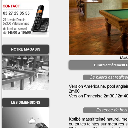
NOTRE MAGASIN
Bill
Billard entiérement 
Ce billard est réali
Version Américaine, pool angla
2m80
Version Francaise 2m30 / 2m40
LES DIMENSIONS
Essence de bois 
Kotibé massif teinté naturel, me
ou toutes teintes sur mesures se