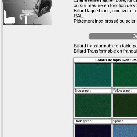
Chêne teinté naturel, doré, fon
ou sur mesure en fonction de vo
Billard laqué blanc, noir, ivoire
RAL.
Piétément inox brossé ou acier 
Op
Billard transformable en table pa
Billard Transformable en franca
Coloris de tapis Iwan Sim
Blue green
Yellow green
Dark green
Spruce