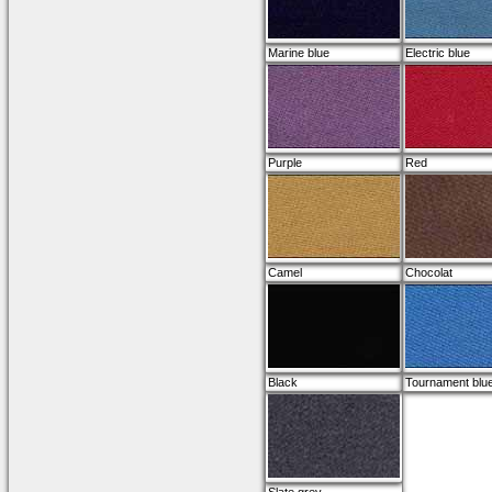
Marine blue
Electric blue
Purple
Red
Camel
Chocolat
Black
Tournament blu