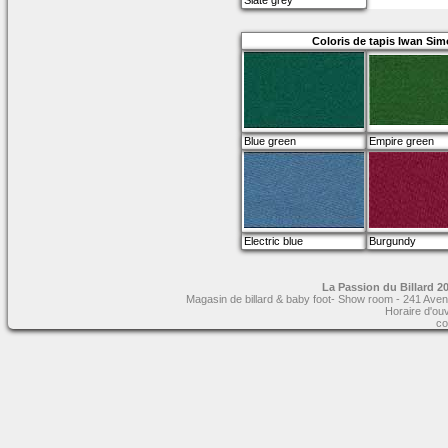
Slate grey
Coloris de tapis Iwan Sim
Blue green
Empire green
Electric blue
Burgundy
La Passion du Billard 20
Magasin de billard & baby foot- Show room - 241 Aven
Horaire d'ou
co