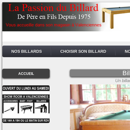
NOS BILLARDS
CHOISIR SON BILLARD
NO
Bi
ACCUEIL
Un bill