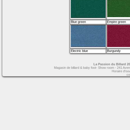
Blue green
Empire green
Electric blue
Burgundy
La Passion du Billard 20
Magasin de billard & baby foot- Show room - 241 Aven
Horaire d'ou
co