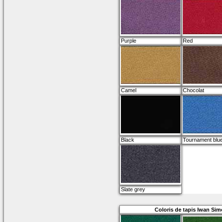
Purple
Red
Camel
Chocolat
Black
Tournament blu
Slate grey
Coloris de tapis Iwan Sim