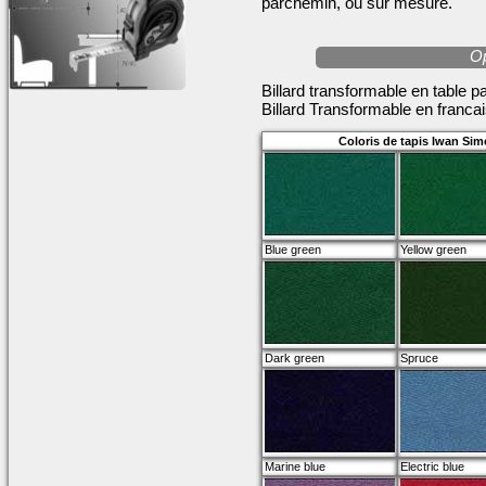
parchemin, ou sur mesure.
Op
Billard transformable en table pa
Billard Transformable en franca
Coloris de tapis Iwan Sim
Blue green
Yellow green
Dark green
Spruce
Marine blue
Electric blue