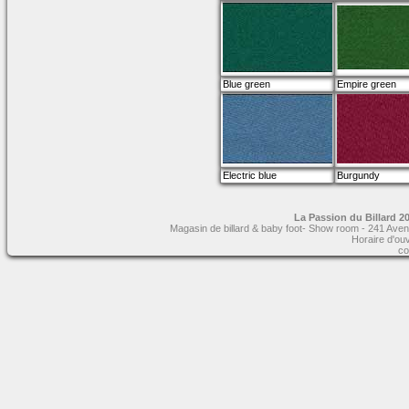
Blue green
Empire green
Electric blue
Burgundy
La Passion du Billard 20
Magasin de billard & baby foot- Show room - 241 Aven
Horaire d'ou
co