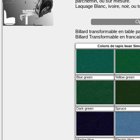
parchemin, ou sur mesure.
Laquage Blanc, ivoire, noir, ou t
Op
Billard transformable en table pa
Billard Transformable en franca
Coloris de tapis Iwan Sim
Blue green
Yellow green
Dark green
Spruce
Marine blue
Electric blue