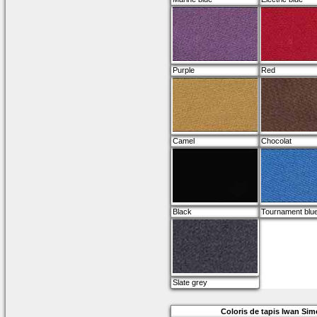
Purple
Red
Camel
Chocolat
Black
Tournament blu
Slate grey
Coloris de tapis Iwan Sim