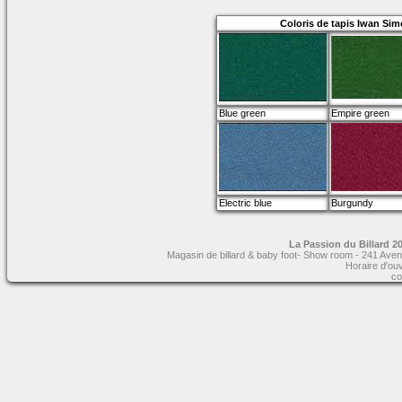
Coloris de tapis Iwan Sim
Blue green
Empire green
Electric blue
Burgundy
La Passion du Billard 20
Magasin de billard & baby foot- Show room - 241 Aven
Horaire d'ou
co