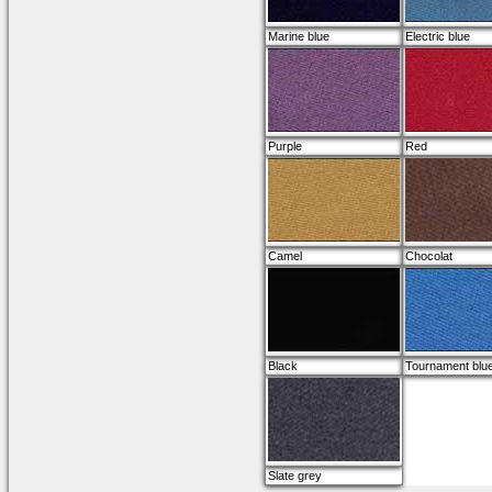
Marine blue
Electric blue
Purple
Red
Camel
Chocolat
Black
Tournament blu
Slate grey