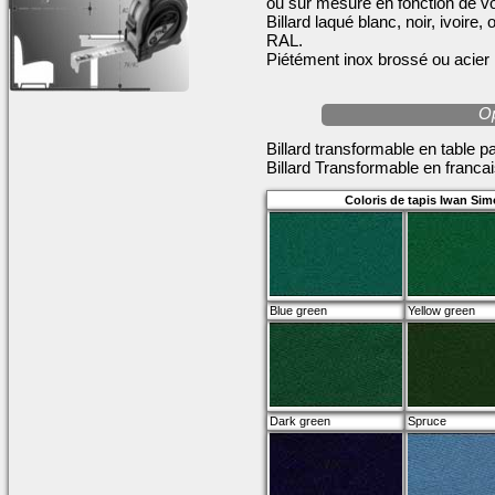
ou sur mesure en fonction de vo
Billard laqué blanc, noir, ivoire
RAL.
Piétément inox brossé ou acier 
Op
Billard transformable en table pa
Billard Transformable en franca
Coloris de tapis Iwan Sim
Blue green
Yellow green
Dark green
Spruce