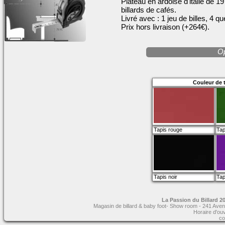
Plateau en ardoise d'italie de 
billards de cafés.
Livré avec : 1 jeu de billes, 4 q
Prix hors livraison (+264€).
Op
Couleur de t
Tapis rouge
Tap
Tapis noir
Tap
La Passion du Billard 20
Magasin de billard & baby foot- Show room - 241 Aven
Horaire d'ou
co